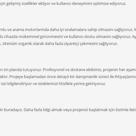
 için gelişmiş özellikler ekliyor ve kullanıcı deneyimini optimize ediyoruz.
mlu ve arama motorlarında daha iyi sıralamalara sahip olmasını sağlıyoruz. 
ürlü cihazda mükemmel görünmesini ve kullanıcı dostu olmasını sağlıyoruz. Ay
sitenizin organik olarak daha fazla ziyaretçi çekmesini sağlıyoruz.
 ön planda tutuyoruz. Profesyonel ve dostane ekibimiz, projenin her aşa
tır. Projeye başlamadan önce detaylı bir danışmanlık süreci ile ihtiyaçlarınız
zi bilgilendiriyor ve isteklerinizi titizlikle yerine getiriyoruz.
in buradayız. Daha fazla bilgi almak veya projenizi başlatmak için bizimle ilet