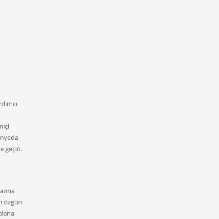
ardımcı
miçi
dünyada
e geçin.
arına
an özgün
 plana