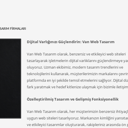
SARIM FIRMALARI
Dijital Varlığınızı Güçlendirin: Van Web Tasarım
Van Web Tasarım olarak, benzersiz ve etkileyici web siteleri
tasarlayarak işletmelerin dijital varlıklarını güçlendirmeye y
oluyoruz. Uzman ekibimiz, modern tasarım trendlerini ve
teknolojilerini kullanarak, müşterilerimizin markalarını çevri
platformda en iyi şekilde temsil etmelerini sağlıyor. Dijital 
fark yaratmak ve hedef kitlenize ulaşmak için bizimle iletişim
Özelleştirilmiş Tasarım ve Gelişmiş Fonksiyonellik
Van Web Tasarım olarak, her müşterimizin benzersiz ihtiyaçl
uygun web siteleri tasarlıyoruz. Markanızın kimliğini yansıt
ve etkileyici tasarımlar oluşturarak, rakipleriniz arasında ön