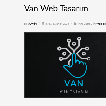
Van Web Tasarım
BY
ADMIN
/
SALI, 31 EKIM 2023
/
PUBLISHED IN
WEB TA