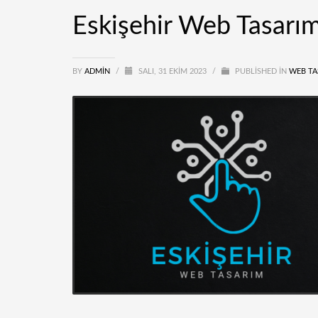
Eskişehir Web Tasarı
BY
ADMIN
/
SALI, 31 EKIM 2023
/
PUBLISHED IN
WEB TA