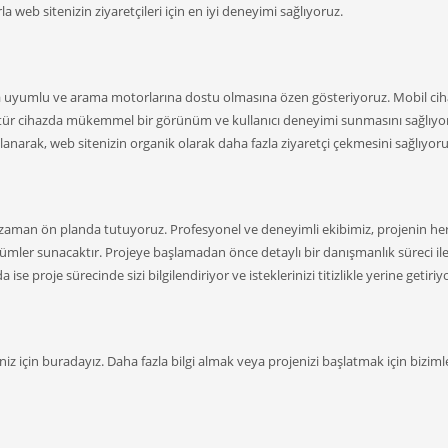
 web sitenizin ziyaretçileri için en iyi deneyimi sağlıyoruz.
ra uyumlu ve arama motorlarına dostu olmasına özen gösteriyoruz. Mobil ci
her tür cihazda mükemmel bir görünüm ve kullanıcı deneyimi sunmasını sağlıyo
anarak, web sitenizin organik olarak daha fazla ziyaretçi çekmesini sağlıyoru
zaman ön planda tutuyoruz. Profesyonel ve deneyimli ekibimiz, projenin he
ümler sunacaktır. Projeye başlamadan önce detaylı bir danışmanlık süreci il
 ise proje sürecinde sizi bilgilendiriyor ve isteklerinizi titizlikle yerine getiriy
eniz için buradayız. Daha fazla bilgi almak veya projenizi başlatmak için biziml