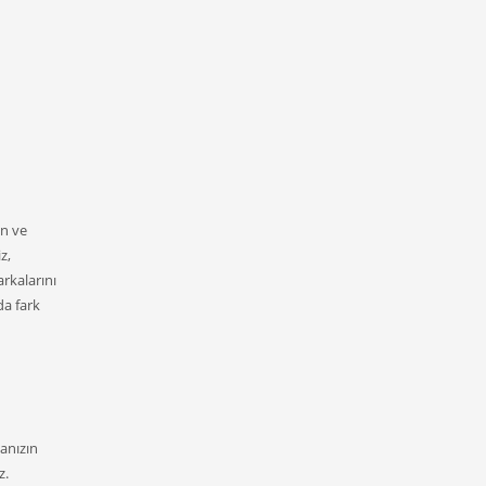
ün ve
z,
rkalarını
da fark
anızın
z.