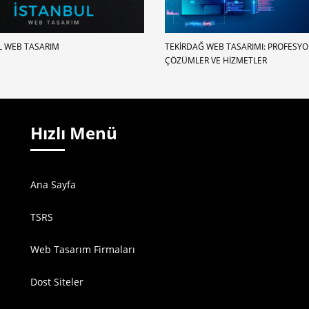
L WEB TASARIM
TEKIRDAĞ WEB TASARIMI: PROFESY
ÇÖZÜMLER VE HIZMETLER
Hızlı Menü
Ana Sayfa
TSRS
Web Tasarım Firmaları
Dost Siteler