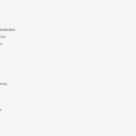
hazlardan
ruz.
z.
r
e
oruz.
e