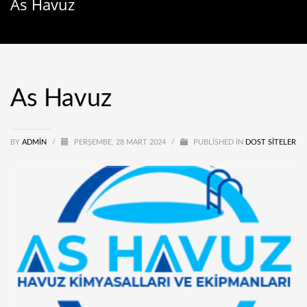
As Havuz
As Havuz
BY
ADMIN
/
PERŞEMBE, 28 MART 2024
/
PUBLISHED IN
DOST SITELER